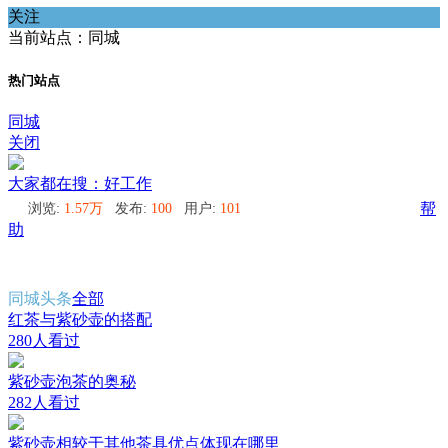
关注
当前站点：同城
热门站点
同城
关闭
大家都在搜：好工作
浏览:
1.57万
发布:
100
用户:
101
帮
助
同城头条
全部
红茶与紫砂壶的搭配
280人看过
紫砂壶泡茶的奥秘
282人看过
紫砂壶相较于其他茶具优点体现在哪里